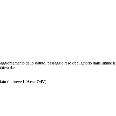
ggiornamento dello statuto, passaggio reso obbligatorio dalle ultime leggi
bierà da:
iato
(in breve
L'Arca OdV
).