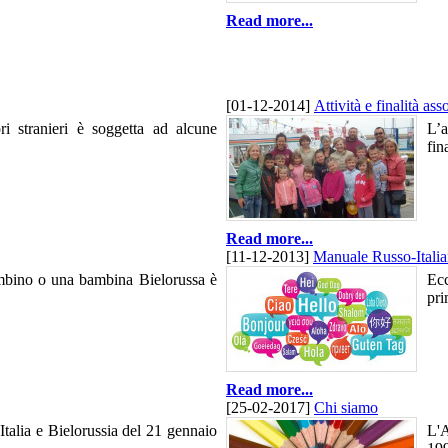
Read more...
[01-12-2014]
Attività e finalità ass
i stranieri è soggetta ad alcune
L’a
fin
Read more...
[11-12-2013]
Manuale Russo-Italia
ambino o una bambina Bielorussa è
Ecc
pri
Read more...
[25-02-2017]
Chi siamo
Italia e Bielorussia del 21 gennaio
L'A