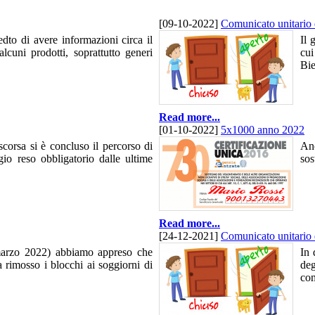
[09-10-2022]
Comunicato unitario d
edto di avere informazioni circa il
Il 
alcuni prodotti, soprattutto generi
cui
Bie
Read more...
[01-10-2022]
5x1000 anno 2022
scorsa si è concluso il percorso di
Anc
gio reso obbligatorio dalle ultime
sos
Read more...
[24-12-2021]
Comunicato unitario 
marzo 2022) abbiamo appreso che
In 
a rimosso i blocchi ai soggiorni di
deg
com