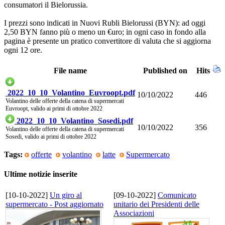
consumatori il Bielorussia.
I prezzi sono indicati in Nuovi Rubli Bielorussi (BYN): ad oggi
2,50 BYN fanno più o meno un €uro; in ogni caso in fondo alla
pagina è presente un pratico convertitore di valuta che si aggiorna
ogni 12 ore.
File name
Published on
Hits
2022_10_10_Volantino_Euvroopt.pdf
10/10/2022
446
Volantino delle offerte della catena di supermercati
Euvroopt, valido ai primi di ottobre 2022
2022_10_10_Volantino_Sosedi.pdf
10/10/2022
356
Volantino delle offerte della catena di supermercati
Sosedi, valido ai primi di ottobre 2022
Tags:
offerte
volantino
latte
Supermercato
Ultime notizie inserite
[10-10-2022]
Un giro al
[09-10-2022]
Comunicato
supermercato - Post aggiornato
unitario dei Presidenti delle
Associazioni