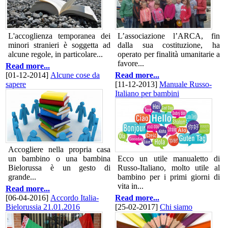
L'accoglienza temporanea dei
L’associazione l’ARCA, fin
minori stranieri è soggetta ad
dalla sua costituzione, ha
alcune regole, in particolare...
operato per finalità umanitarie a
favore...
Read more...
[01-12-2014]
Alcune cose da
Read more...
sapere
[11-12-2013]
Manuale Russo-
Italiano per bambini
Accogliere nella propria casa
un bambino o una bambina
Ecco un utile manualetto di
Bielorussa è un gesto di
Russo-Italiano, molto utile al
grande...
bambino per i primi giorni di
vita in...
Read more...
[06-04-2016]
Accordo Italia-
Read more...
Bielorussia 21.01.2016
[25-02-2017]
Chi siamo