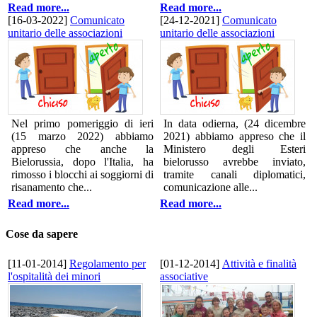
Read more...
Read more...
[16-03-2022]
Comunicato
[24-12-2021]
Comunicato
unitario delle associazioni
unitario delle associazioni
Nel primo pomeriggio di ieri
In data odierna, (24 dicembre
(15 marzo 2022) abbiamo
2021) abbiamo appreso che il
appreso che anche la
Ministero degli Esteri
Bielorussia, dopo l'Italia, ha
bielorusso avrebbe inviato,
rimosso i blocchi ai soggiorni di
tramite canali diplomatici,
risanamento che...
comunicazione alle...
Read more...
Read more...
Cose da sapere
[11-01-2014]
Regolamento per
[01-12-2014]
Attività e finalità
l'ospitalità dei minori
associative