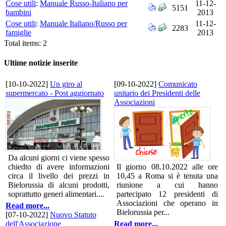
Cose utili
:
Manuale Russo-Italiano per
11-12-
5151
bambini
2013
Cose utili
:
Manuale Italiano/Russo per
11-12-
2283
famiglie
2013
Total items: 2
Ultime notizie inserite
[10-10-2022]
Un giro al
[09-10-2022]
Comunicato
supermercato - Post aggiornato
unitario dei Presidenti delle
Associazioni
Da alcuni giorni ci viene spesso
chiedto di avere informazioni
Il giorno 08.10.2022 alle ore
circa il livello dei prezzi in
10,45 a Roma si è tenuta una
Bielorussia di alcuni prodotti,
riunione a cui hanno
soprattutto generi alimentari....
partecipato 12 presidenti di
Associazioni che operano in
Read more...
Bielorussia per...
[07-10-2022]
Nuovo Statuto
dell'Associazione
Read more...