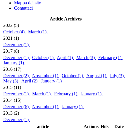
Mappa del sito
Contattaci
Article Archives
2022 (5)
October (4)
March (1)
2021 (1)
December (1)
2017 (8)
December (1)
October (1)
April (1)
March (3)
February (1)
January (1)
2016 (17)
December (2)
November (1)
October (2)
August (1)
July (3)
May (3)
April (2)
January (1)
2015 (11)
December (1)
March (1)
February (1)
January (1)
2014 (15)
December (6)
November (1)
January (1)
2013 (2)
December (1)
article
Actions
Hits
Date