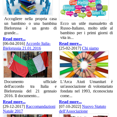
Accogliere nella propria casa
un bambino o una bambina
Ecco un utile manualetto di
Bielorussa è un gesto di
Russo-Italiano, molto utile al
grande...
bambino per i primi giorni di
vita in...
Read more...
[06-04-2016]
Accordo Italia-
Read more...
Bielorussia 21.01.2016
[25-02-2017]
Chi siamo
Documento ufficiale
L'Arca Aiuti Umanitari è
dell'accordo tra Italia e
un'associazione di volontariato
Bielorussia del 21 gennaio
fondata nel 1993, riconosciuta
2016. Il documento...
come...
Read more...
Read more...
[29-12-2017]
Raccomandazioni
[07-10-2022]
Nuovo Statuto
Natale 2017
dell'Associazione